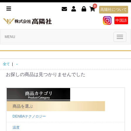
0
高陽社について
中国語
Toggl
MENU
naviga
全て
|
-
お探しの商品は見つかりませんでした
商品を選ぶ
DENBAテクノロジー
温度